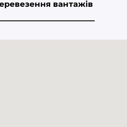
еревезення вантажів
Кон