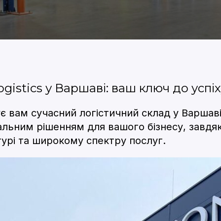
gistics у Варшаві: ваш ключ до успі
є вам сучасний логістичний склад у Варшав
еальним рішенням для вашого бізнесу, завдя
урі та широкому спектру послуг.