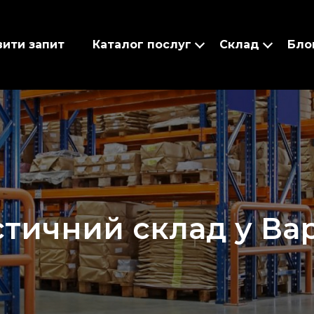
вити запит
Каталог послуг
Склад
Бло
стичний склад у Ва