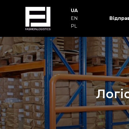
Skip
to
UA
content
EN
Відпра
PL
Логі