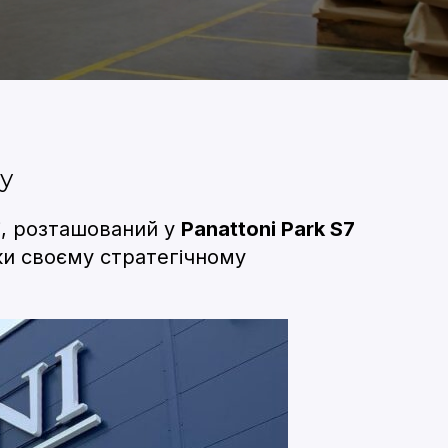
ху
і, розташований у
Panattoni Park S7
ки своєму стратегічному