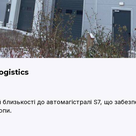
gistics
 близькості до автомагістралі S7, що забез
опи.