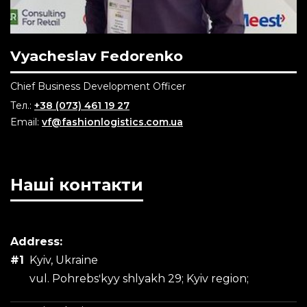
Vyacheslav Fedorenko
Chief Business Development Officer
Тел.:
+38 (073) 461 19 27
Email:
vf@fashionlogistics.com.ua
Наші контакти
Address:
#1
Kyiv, Ukraine
vul. Pohrebsʹkyy shlyakh 29; Kyiv region;