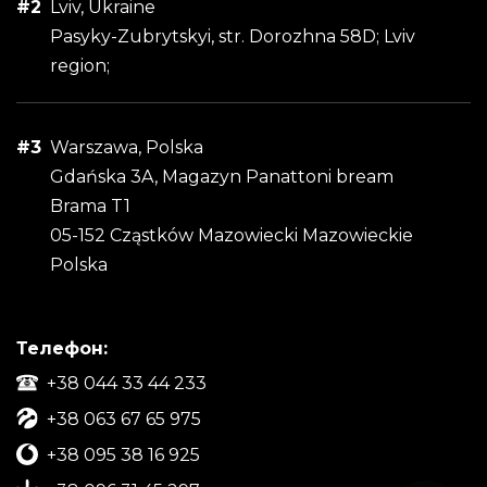
#2
Lviv, Ukraine
Pasyky-Zubrytskyi, str. Dorozhna 58D; Lviv
region;
#3
Warszawa, Polska
Gdańska 3A, Magazyn Panattoni bream
Brama T1
05-152 Cząstków Mazowiecki Mazowieckie
Polska
Телефон:
+38 044 33 44 233
+38 063 67 65 975
+38 095 38 16 925