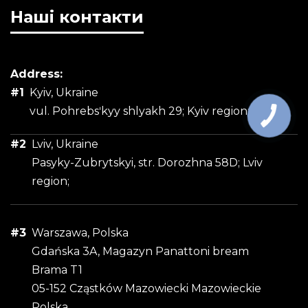
Наші контакти
Address:
#1
Kyiv, Ukraine
vul. Pohrebsʹkyy shlyakh 29; Kyiv region;
#2
Lviv, Ukraine
Pasyky-Zubrytskyi, str. Dorozhna 58D; Lviv
region;
#3
Warszawa, Polska
Gdańska 3A, Magazyn Panattoni bream
Brama T1
05-152 Cząstków Mazowiecki Mazowieckie
Polska