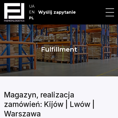
UA
Wyślij zapytanie
EN
PL
Skip
to
content
Fulfillment
Magazyn, realizacja
zamówień: Kijów | Lwów |
Warszawa