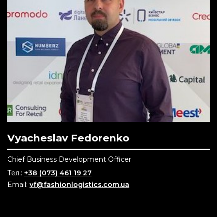
вулиця Зеле
79000
Vyacheslav Fedorenko
Chief Business Development Officer
Тел.:
+38 (073) 461 19 27
Email:
vf@fashionlogistics.com.ua